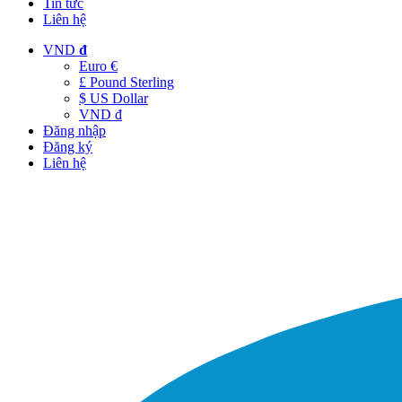
Tin tức
Liên hệ
VND
đ
Euro €
£ Pound Sterling
$ US Dollar
VND đ
Đăng nhập
Đăng ký
Liên hệ