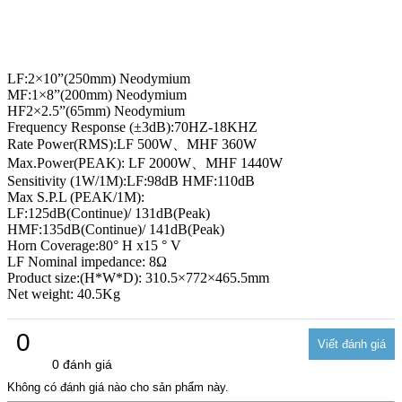
LF:2×10”(250mm) Neodymium
MF:1×8”(200mm) Neodymium
HF2×2.5”(65mm) Neodymium
Frequency Response (±3dB):70HZ-18KHZ
Rate Power(RMS):LF 500W、MHF 360W
Max.Power(PEAK): LF 2000W、MHF 1440W
Sensitivity (1W/1M):LF:98dB HMF:110dB
Max S.P.L (PEAK/1M):
LF:125dB(Continue)/ 131dB(Peak)
HMF:135dB(Continue)/ 141dB(Peak)
Horn Coverage:80° H x15 ° V
LF Nominal impedance: 8Ω
Product size:(H*W*D): 310.5×772×465.5mm
Net weight: 40.5Kg
0
0 đánh giá
Không có đánh giá nào cho sản phẩm này.