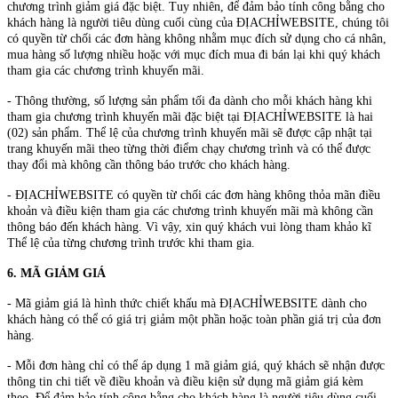
chương trình giảm giá đặc biệt. Tuy nhiên, để đảm bảo tính công bằng cho
khách hàng là người tiêu dùng cuối cùng của ĐỊACHỈWEBSITE, chúng tôi
có quyền từ chối các đơn hàng không nhằm mục đích sử dụng cho cá nhân,
mua hàng số lượng nhiều hoặc với mục đích mua đi bán lại khi quý khách
tham gia các chương trình khuyến mãi.
- Thông thường, số lượng sản phẩm tối đa dành cho mỗi khách hàng khi
tham gia chương trình khuyến mãi đặc biệt tại ĐỊACHỈWEBSITE là hai
(02) sản phẩm. Thể lệ của chương trình khuyến mãi sẽ được cập nhật tại
trang khuyến mãi theo từng thời điểm chạy chương trình và có thể được
thay đổi mà không cần thông báo trước cho khách hàng.
- ĐỊACHỈWEBSITE có quyền từ chối các đơn hàng không thỏa mãn điều
khoản và điều kiện tham gia các chương trình khuyến mãi mà không cần
thông báo đến khách hàng. Vì vậy, xin quý khách vui lòng tham khảo kĩ
Thể lệ của từng chương trình trước khi tham gia.
6. MÃ GIẢM GIÁ
- Mã giảm giá là hình thức chiết khấu mà ĐỊACHỈWEBSITE dành cho
khách hàng có thể có giá trị giảm một phần hoặc toàn phần giá trị của đơn
hàng.
- Mỗi đơn hàng chỉ có thể áp dụng 1 mã giảm giá, quý khách sẽ nhận được
thông tin chi tiết về điều khoản và điều kiện sử dụng mã giảm giá kèm
theo. Để đảm bảo tính công bằng cho khách hàng là người tiêu dùng cuối