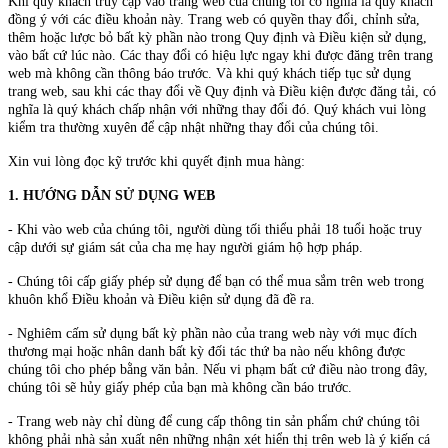
Khi quý khách truy cập vào trang web của chúng tôi có nghĩa là quý khách
đồng ý với các điều khoản này. Trang web có quyền thay đổi, chỉnh sửa,
thêm hoặc lược bỏ bất kỳ phần nào trong Quy định và Điều kiện sử dụng,
vào bất cứ lúc nào. Các thay đổi có hiệu lực ngay khi được đăng trên trang
web mà không cần thông báo trước. Và khi quý khách tiếp tục sử dụng
trang web, sau khi các thay đổi về Quy định và Điều kiện được đăng tải, có
nghĩa là quý khách chấp nhận với những thay đổi đó. Quý khách vui lòng
kiểm tra thường xuyên để cập nhật những thay đổi của chúng tôi.
Xin vui lòng đọc kỹ trước khi quyết định mua hàng:
1. HƯỚNG DẪN SỬ DỤNG WEB
- Khi vào web của chúng tôi, người dùng tối thiểu phải 18 tuổi hoặc truy
cập dưới sự giám sát của cha mẹ hay người giám hộ hợp pháp.
- Chúng tôi cấp giấy phép sử dụng để bạn có thể mua sắm trên web trong
khuôn khổ Điều khoản và Điều kiện sử dụng đã đề ra.
- Nghiêm cấm sử dụng bất kỳ phần nào của trang web này với mục đích
thương mại hoặc nhân danh bất kỳ đối tác thứ ba nào nếu không được
chúng tôi cho phép bằng văn bản. Nếu vi phạm bất cứ điều nào trong đây,
chúng tôi sẽ hủy giấy phép của bạn mà không cần báo trước.
- Trang web này chỉ dùng để cung cấp thông tin sản phẩm chứ chúng tôi
không phải nhà sản xuất nên những nhận xét hiển thị trên web là ý kiến cá