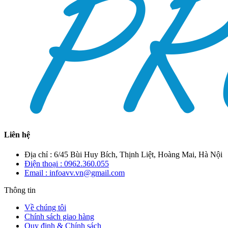
Liên hệ
Địa chỉ : 6/45 Bùi Huy Bích, Thịnh Liệt, Hoàng Mai, Hà Nội
Điện thoại : 0962.360.055
Email : infoavv.vn@gmail.com
Thông tin
Về chúng tôi
Chính sách giao hàng
Quy định & Chính sách