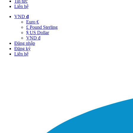
Tin tức
Liên hệ
VND
đ
Euro €
£ Pound Sterling
$ US Dollar
VND đ
Đăng nhập
Đăng ký
Liên hệ