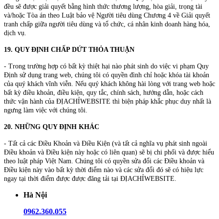
đều sẽ được giải quyết bằng hình thức thương lượng, hòa giải, trọng tài
và/hoặc Tòa án theo Luật bảo vệ Người tiêu dùng Chương 4 về Giải quyết
tranh chấp giữa người tiêu dùng và tổ chức, cá nhân kinh doanh hàng hóa,
dịch vụ.
19. QUY ĐỊNH CHẤP DỨT THỎA THUẬN
- Trong trường hợp có bất kỳ thiệt hại nào phát sinh do việc vi phạm Quy
Định sử dụng trang web, chúng tôi có quyền đình chỉ hoặc khóa tài khoản
của quý khách vĩnh viễn. Nếu quý khách không hài lòng với trang web hoặc
bất kỳ điều khoản, điều kiện, quy tắc, chính sách, hướng dẫn, hoặc cách
thức vận hành của ĐỊACHỈWEBSITE thì biện pháp khắc phục duy nhất là
ngưng làm việc với chúng tôi.
20. NHỮNG QUY ĐỊNH KHÁC
- Tất cả các Điều Khoản và Điều Kiện (và tất cả nghĩa vụ phát sinh ngoài
Điều khoản và Điều kiện này hoặc có liên quan) sẽ bị chi phối và được hiểu
theo luật pháp Việt Nam. Chúng tôi có quyền sửa đổi các Điều khoản và
Điều kiện này vào bất kỳ thời điểm nào và các sửa đổi đó sẽ có hiệu lực
ngay tại thời điểm được được đăng tải tại ĐỊACHỈWEBSITE.
Hà Nội
0962.360.055