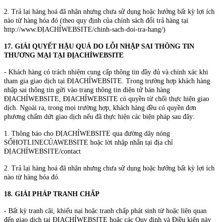
2. Trả lại hàng hoá đã nhận nhưng chưa sử dụng hoặc hưởng bất kỳ lợi ích
nào từ hàng hóa đó (theo quy định của chính sách đổi trả hàng tại
http://www.ĐỊACHỈWEBSITE/chinh-sach-doi-tra-hang/)
17. GIẢI QUYẾT HẬU QUẢ DO LỖI NHẬP SAI THÔNG TIN
THƯƠNG MẠI TẠI ĐỊACHỈWEBSITE
- Khách hàng có trách nhiệm cung cấp thông tin đầy đủ và chính xác khi
tham gia giao dịch tại ĐỊACHỈWEBSITE. Trong trường hợp khách hàng
nhập sai thông tin gửi vào trang thông tin điện tử bán hàng
ĐỊACHỈWEBSITE, ĐỊACHỈWEBSITE có quyền từ chối thực hiện giao
dịch. Ngoài ra, trong mọi trường hợp, khách hàng đều có quyền đơn
phương chấm dứt giao dịch nếu đã thực hiện các biện pháp sau đây:
1. Thông báo cho ĐỊACHỈWEBSITE qua đường dây nóng
SỐHOTLINECỦAWEBSITE hoặc lời nhập nhắn tại địa chỉ
ĐỊACHỈWEBSITE/contact
2. Trả lại hàng hoá đã nhận nhưng chưa sử dụng hoặc hưởng bất kỳ lợi ích
nào từ hàng hóa đó.
18. GIẢI PHÁP TRANH CHẤP
- Bất kỳ tranh cãi, khiếu nại hoặc tranh chấp phát sinh từ hoặc liên quan
đến giao dịch tại ĐỊACHỈWEBSITE hoặc các Quy định và Điều kiện này