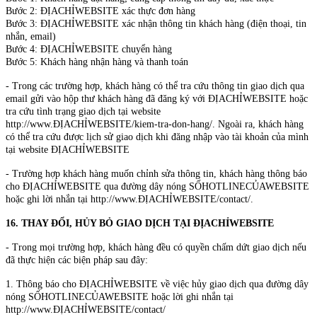
Bước 2: ĐỊACHỈWEBSITE xác thực đơn hàng
Bước 3: ĐỊACHỈWEBSITE xác nhận thông tin khách hàng (điện thoại, tin
nhắn, email)
Bước 4: ĐỊACHỈWEBSITE chuyển hàng
Bước 5: Khách hàng nhận hàng và thanh toán
- Trong các trường hợp, khách hàng có thể tra cứu thông tin giao dịch qua
email gửi vào hộp thư khách hàng đã đăng ký với ĐỊACHỈWEBSITE hoặc
tra cứu tình trạng giao dịch tại website
http://www.ĐỊACHỈWEBSITE/kiem-tra-don-hang/. Ngoài ra, khách hàng
có thể tra cứu được lịch sử giao dịch khi đăng nhập vào tài khoản của mình
tại website ĐỊACHỈWEBSITE
- Trường hợp khách hàng muốn chỉnh sửa thông tin, khách hàng thông báo
cho ĐỊACHỈWEBSITE qua đường dây nóng SỐHOTLINECỦAWEBSITE
hoặc ghi lời nhắn tại http://www.ĐỊACHỈWEBSITE/contact/.
16. THAY ĐỔI, HỦY BỎ GIAO DỊCH TẠI ĐỊACHỈWEBSITE
- Trong mọi trường hợp, khách hàng đều có quyền chấm dứt giao dịch nếu
đã thực hiện các biện pháp sau đây:
1. Thông báo cho ĐỊACHỈWEBSITE về việc hủy giao dịch qua đường dây
nóng SỐHOTLINECỦAWEBSITE hoặc lời ghi nhắn tại
http://www.ĐỊACHỈWEBSITE/contact/