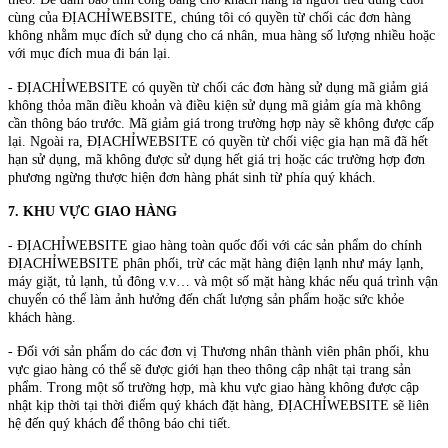
cùng của ĐỊACHỈWEBSITE, chúng tôi có quyền từ chối các đơn hàng
không nhằm mục đích sử dụng cho cá nhân, mua hàng số lượng nhiều hoặc
với mục đích mua đi bán lại.
- ĐỊACHỈWEBSITE có quyền từ chối các đơn hàng sử dụng mã giảm giá
không thỏa mãn điều khoản và điều kiện sử dụng mã giảm gía mà không
cần thông báo trước. Mã giảm giá trong trường hợp này sẽ không được cấp
lại. Ngoài ra, ĐỊACHỈWEBSITE có quyền từ chối việc gia hạn mã đã hết
hạn sử dụng, mã không được sử dụng hết giá trị hoặc các trường hợp đơn
phương ngừng thược hiện đơn hàng phát sinh từ phía quý khách.
7. KHU VỰC GIAO HÀNG
- ĐỊACHỈWEBSITE giao hàng toàn quốc đối với các sản phẩm do chính
ĐỊACHỈWEBSITE phân phối, trừ các mặt hàng điện lạnh như máy lạnh,
máy giặt, tủ lạnh, tủ đông v.v… và một số mặt hàng khác nếu quá trình vận
chuyển có thể làm ảnh hưởng đến chất lượng sản phẩm hoặc sức khỏe
khách hàng.
- Đối với sản phẩm do các đơn vị Thương nhân thành viên phân phối, khu
vực giao hàng có thể sẽ được giới hạn theo thông cập nhật tại trang sản
phẩm. Trong một số trường hợp, mà khu vực giao hàng không được cập
nhật kịp thời tại thời điểm quý khách đặt hàng, ĐỊACHỈWEBSITE sẽ liên
hệ đến quý khách để thông báo chi tiết.