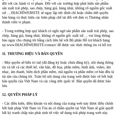
đối với các hành vi vi phạm. Đối với các trường hợp phát hiện sản phẩm
sản xuất trái phép, sao chép, hàng giả, hàng nhái, không rõ nguồn gốc xuất
xứ..., ĐỊACHỈWEBSITE sẽ ngay lập tức đình chỉ hoặc chấm dứt quyền
bán hàng và thực hiện các biện pháp chế tài đối với đơn vị Thương nhân
thành viên vi phạm.
- Trong trường hợp quý khách có nghi ngờ sản phẩm sản xuất trái phép, sao
chép, hàng giả, hàng nhái, không rõ nguồn gốc xuất xứ..., vui lòng thông
báo ngay cho chúng tôi bằng cách liên hệ với Bộ phận Hỗ trợ khách hàng
tại www.ĐỊACHỈWEBSITE/contact/ để được xác thực thông tin và hỗ trợ.
11. THƯƠNG HIỆU VÀ BẢN QUYỀN
- Mọi quyền sở hữu trí tuệ (đã đăng ký hoặc chưa đăng ký), nội dung thông
tin và tất cả các thiết kế, văn bản, đồ họa, phần mềm, hình ảnh, video, âm
nhạc, âm thanh, biên dịch phần mềm, mã nguồn và phần mềm cơ bản đều là
tài sản của chúng tôi. Toàn bộ nội dung của trang web được bảo vệ bởi luật
bản quyền của Việt Nam và các công ước quốc tế. Bản quyền đã được bảo
lưu.
12. QUYỀN PHÁP LÝ
- Các điều kiện, điều khoản và nội dung của trang web này được điều chỉnh
bởi luật pháp Việt Nam và Tòa án có thẩm quyền tại Việt Nam sẽ giải quyết
bất kỳ tranh chấp nào phát sinh từ việc sử dụng trái phép trang web này.