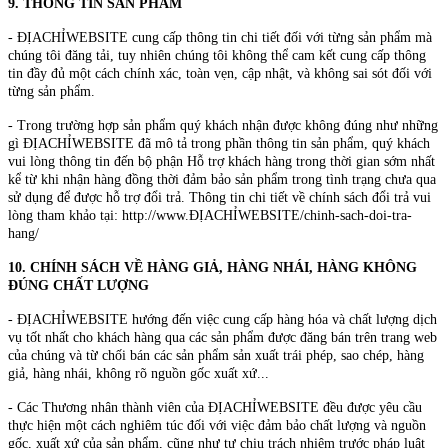
9. THÔNG TIN SẢN PHẨM
- ĐỊACHỈWEBSITE cung cấp thông tin chi tiết đối với từng sản phẩm mà
chúng tôi đăng tải, tuy nhiên chúng tôi không thể cam kết cung cấp thông
tin đầy đủ một cách chính xác, toàn vẹn, cập nhật, và không sai sót đối với
từng sản phẩm.
- Trong trường hợp sản phẩm quý khách nhận được không đúng như những
gì ĐỊACHỈWEBSITE đã mô tả trong phần thông tin sản phẩm, quý khách
vui lòng thông tin đến bộ phận Hỗ trợ khách hàng trong thời gian sớm nhất
kể từ khi nhận hàng đồng thời đảm bảo sản phẩm trong tình trạng chưa qua
sử dụng để được hỗ trợ đổi trả. Thông tin chi tiết về chính sách đổi trả vui
lòng tham khảo tại: http://www.ĐỊACHỈWEBSITE/chinh-sach-doi-tra-
hang/
10. CHÍNH SÁCH VỀ HÀNG GIẢ, HÀNG NHÁI, HÀNG KHÔNG
ĐÚNG CHẤT LƯỢNG
- ĐỊACHỈWEBSITE hướng đến việc cung cấp hàng hóa và chất lượng dịch
vụ tốt nhất cho khách hàng qua các sản phẩm được đăng bán trên trang web
của chúng và từ chối bán các sản phẩm sản xuất trái phép, sao chép, hàng
giả, hàng nhái, không rõ nguồn gốc xuất xứ...
- Các Thương nhân thành viên của ĐỊACHỈWEBSITE đều được yêu cầu
thực hiện một cách nghiêm túc đối với việc đảm bảo chất lượng và nguồn
gốc, xuất xứ của sản phẩm, cũng như tự chịu trách nhiệm trước pháp luật