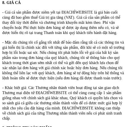
8. GIÁ CẢ
- Giá cả sản phẩm được niêm yết tại ĐỊACHỈWEBSITE là giá bán cuối
cùng đã bao gồm thuế Giá trị gia tăng (VAT). Giá cả của sản phẩm có thể
thay đổi tùy thời điểm và chương trình khuyến mãi kèm theo. Phí vận
chuyển hoặc Phí thực hiện đơn hàng sẽ được áp dụng thêm nếu có, và sẽ
được hiển thị rõ tại trang Thanh toán khi quý khách tiến hành đặt hàng.
- Mặc dù chúng tôi cố gắng tốt nhất để bảo đảm rằng tất cả các thông tin và
giá hiển thị là chính xác đối với từng sản phẩm, đôi khi sẽ có một số trường
hợp bị lỗi hoặc sai sót. Nếu chúng tôi phát hiện lỗi về giá của bất kỳ sản
phẩm nào trong đơn hàng của quý khách, chúng tôi sẽ thông báo cho quý
khách trong thời gian sớm nhất có thể và gửi đến quý khách lựa chọn để
xác nhận lại đơn hàng với giá chính xác hoặc hủy đơn hàng. Nếu chúng tôi
không thể liên lạc với quý khách, đơn hàng sẽ tự động hủy trên hệ thống và
lệnh hoàn tiền sẽ được thực hiện (nếu đơn hàng đã được thanh toán trước).
- Khác biệt giá: Các Thương nhân thành viên hoạt động tại sàn giao dịch
Thương mại điện tử ĐỊACHỈWEBSITE có thể cùng cung cấp 1 sản phẩm
giống nhau với chính sách giá khác nhau, Quý khách có quyền lựa chọn và
so sánh giá cả giữa các thương nhân thành viên để có được mức giá hợp lý
nhất cho yêu cầu đặt hàng của mình. ĐỊACHỈWEBSITE không can thiệp
về chính sách giá của từng Thương nhân thành viên nếu có phát sinh tranh
chấp.