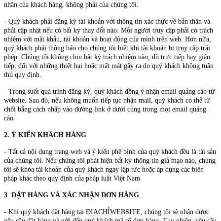
nhân của khách hàng, không phải của chúng tôi.
- Quý khách phải đăng ký tài khoản với thông tin xác thực về bản thân và
phải cập nhật nếu có bất kỳ thay đổi nào. Mỗi người truy cập phải có trách
nhiệm với mật khẩu, tài khoản và hoạt động của mình trên web. Hơn nữa,
quý khách phải thông báo cho chúng tôi biết khi tài khoản bị truy cập trái
phép. Chúng tôi không chịu bất kỳ trách nhiệm nào, dù trực tiếp hay gián
tiếp, đối với những thiệt hại hoặc mất mát gây ra do quý khách không tuân
thủ quy định.
- Trong suốt quá trình đăng ký, quý khách đồng ý nhận email quảng cáo từ
website. Sau đó, nếu không muốn tiếp tục nhận mail, quý khách có thể từ
chối bằng cách nhấp vào đường link ở dưới cùng trong mọi email quảng
cáo.
2. Ý KIẾN KHÁCH HÀNG
- Tất cả nội dung trang web và ý kiến phê bình của quý khách đều là tài sản
của chúng tôi. Nếu chúng tôi phát hiện bất kỳ thông tin giả mạo nào, chúng
tôi sẽ khóa tài khoản của quý khách ngay lập tức hoặc áp dụng các biện
pháp khác theo quy định của pháp luật Việt Nam
3 ĐẶT HÀNG VÀ XÁC NHẬN ĐƠN HÀNG
- Khi quý khách đặt hàng tại ĐỊACHỈWEBSITE, chúng tôi sẽ nhận được
yêu cầu đặt hàng và gửi đến quý khách mã số đơn hàng. Tuy nhiên, yêu cầu