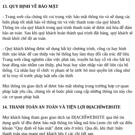
13. QUY ĐỊNH VỀ BẢO MẬT
- Trang web của chúng tôi coi trọng việc bảo mật thông tin và sử dụng các
biện pháp tốt nhất bảo vệ thông tin và việc thanh toán của quý khách.
Thông tin của quý khách trong quá trình thanh toán sẽ được mã hóa để đảm
bảo an toàn. Sau khi quý khách hoàn thành quá trình đặt hàng, quý khách sẽ
thoát khỏi chế độ an toàn.
- Quý khách không được sử dụng bất kỳ chương trình, công cụ hay hình
thức nào khác để can thiệp vào hệ thống hay làm thay đổi cấu trúc dữ liệu.
Trang web cũng nghiêm cấm việc phát tán, truyền bá hay cổ vũ cho bất kỳ
hoạt động nào nhằm can thiệp, phá hoại hay xâm nhập vào dữ liệu của hệ
thống. Cá nhân hay tổ chức vi phạm sẽ bị tước bỏ mọi quyền lợi cũng như
sẽ bị truy tố trước pháp luật nếu cần thiết.
Mọi thông tin giao dịch sẽ được bảo mật nhưng trong trường hợp cơ quan
pháp luật yêu cầu, chúng tôi sẽ buộc phải cung cấp những thông tin này cho
các cơ quan pháp luật.
14. THANH TOÁN AN TOÀN VÀ TIỆN LỢI ĐỊACHỈWEBSITE
Mọi khách hàng tham giao giao dịch tại ĐỊACHỈWEBSITE qua thẻ tín
dụng quốc tế đều được bảo mật thông tin bằng mã hóa (xem chi tiết tại điều
khoản “Quy định về bảo mật” được nêu ở trên). Qua đó, khi thực hiện
thanh toán qua mạng quý khách lưu ý các chi tiết sau: