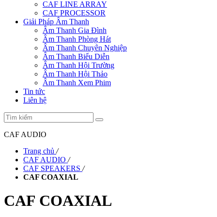
CAF LINE ARRAY
CAF PROCESSOR
Giải Pháp Âm Thanh
Âm Thanh Gia Đình
Âm Thanh Phòng Hát
Âm Thanh Chuyên Nghiệp
Âm Thanh Biểu Diễn
Âm Thanh Hội Trường
Âm Thanh Hội Thảo
Âm Thanh Xem Phim
Tin tức
Liên hệ
CAF AUDIO
Trang chủ
/
CAF AUDIO
/
CAF SPEAKERS
/
CAF COAXIAL
CAF COAXIAL