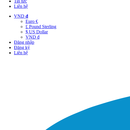
Tin tức
Liên hệ
VND
đ
Euro €
£ Pound Sterling
$ US Dollar
VND đ
Đăng nhập
Đăng ký
Liên hệ