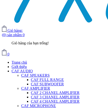
Giỏ hàng:
(0) sản phẩm
0
Giỏ hàng của bạn trống!
0
Trang chủ
Giới thiệu
CAF AUDIO
CAF SPEAKERS
CAF FULL RANGE
CAF SUBWOOFER
CAF AMPLIFIER
CAF 2 CHANEL AMPLIFIER
CAF 3 CHANEL AMPLIFIER
CAF 4 CHANEL AMPLIFIER
CAF MICROPHONE