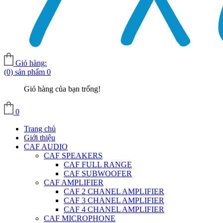
Giỏ hàng:
(0) sản phẩm
0
Giỏ hàng của bạn trống!
0
Trang chủ
Giới thiệu
CAF AUDIO
CAF SPEAKERS
CAF FULL RANGE
CAF SUBWOOFER
CAF AMPLIFIER
CAF 2 CHANEL AMPLIFIER
CAF 3 CHANEL AMPLIFIER
CAF 4 CHANEL AMPLIFIER
CAF MICROPHONE