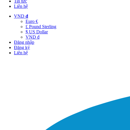
Tin tức
Liên hệ
VND
đ
Euro €
£ Pound Sterling
$ US Dollar
VND đ
Đăng nhập
Đăng ký
Liên hệ