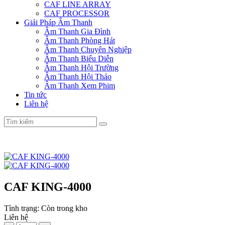
CAF LINE ARRAY
CAF PROCESSOR
Giải Pháp Âm Thanh
Âm Thanh Gia Đình
Âm Thanh Phòng Hát
Âm Thanh Chuyên Nghiệp
Âm Thanh Biểu Diễn
Âm Thanh Hội Trường
Âm Thanh Hội Thảo
Âm Thanh Xem Phim
Tin tức
Liên hệ
CAF KING-4000
Tình trạng:
Còn trong kho
Liên hệ