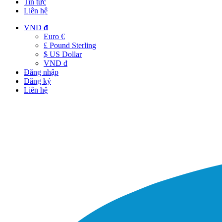
Tin tức
Liên hệ
VND
đ
Euro €
£ Pound Sterling
$ US Dollar
VND đ
Đăng nhập
Đăng ký
Liên hệ