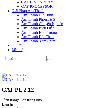
CAF LINE ARRAY
CAF PROCESSOR
Giải Pháp Âm Thanh
Âm Thanh Gia Đình
Âm Thanh Phòng Hát
Âm Thanh Chuyên Nghiệp
Âm Thanh Biểu Diễn
Âm Thanh Hội Trường
Âm Thanh Hội Thảo
Âm Thanh Xem Phim
Tin tức
Liên hệ
CAF PL 2.12
Tình trạng:
Còn trong kho
Liên hệ