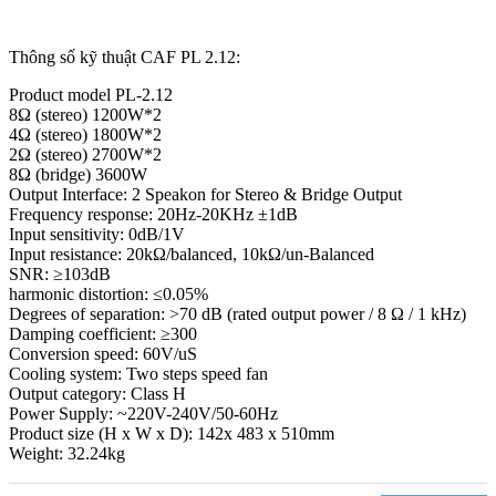
Thông số kỹ thuật CAF PL 2.12:
Product model PL-2.12
8Ω (stereo) 1200W*2
4Ω (stereo) 1800W*2
2Ω (stereo) 2700W*2
8Ω (bridge) 3600W
Output Interface: 2 Speakon for Stereo & Bridge Output
Frequency response: 20Hz-20KHz ±1dB
Input sensitivity: 0dB/1V
Input resistance: 20kΩ/balanced, 10kΩ/un-Balanced
SNR: ≥103dB
harmonic distortion: ≤0.05%
Degrees of separation: >70 dB (rated output power / 8 Ω / 1 kHz)
Damping coefficient: ≥300
Conversion speed: 60V/uS
Cooling system: Two steps speed fan
Output category: Class H
Power Supply: ~220V-240V/50-60Hz
Product size (H x W x D): 142x 483 x 510mm
Weight: 32.24kg