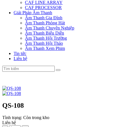
CAF LINE ARRAY
CAF PROCESSOR
Giải Pháp Âm Thanh
Âm Thanh Gia Đình
Âm Thanh Phòng Hát
Âm Thanh Chuyên Nghiệp
Âm Thanh Biểu Diễn
Âm Thanh Hội Trường
Âm Thanh Hội Thảo
Âm Thanh Xem Phim
Tin tức
Liên hệ
QS-108
Tình trạng:
Còn trong kho
Liên hệ