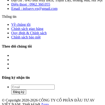
Địa chỉ : 6/45 Bùi Huy Bích, Thịnh Liệt, Hoàng Mai, Hà Nội
Điện thoại : 0962.360.055
Email : infoavv.vn@gmail.com
Thông tin
Về chúng tôi
Chính sách giao hàng
Quy định & Chính sách
Chính sách bảo mật
Theo dõi chúng tôi
Đăng ký nhận tin
Đăng ký
© Copyright 2020-2026 CÔNG TY CỔ PHẦN ĐẦU TƯ AV
VIỆT NAM. Thiết kế bởi
Zozo