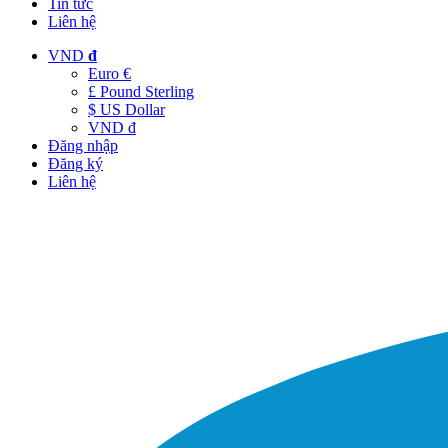
Tin tức
Liên hệ
VND
đ
Euro €
£ Pound Sterling
$ US Dollar
VND đ
Đăng nhập
Đăng ký
Liên hệ