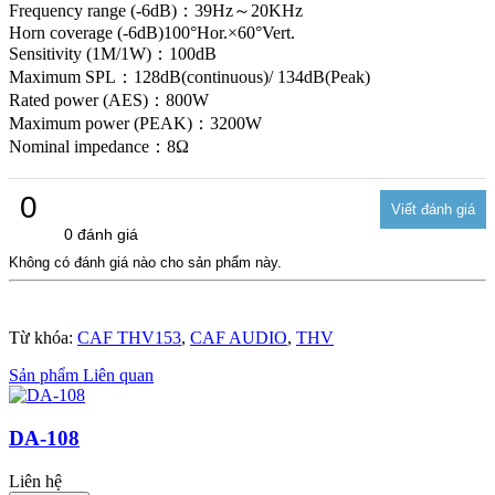
Frequency range (-6dB)：39Hz～20KHz
Horn coverage (-6dB)100°Hor.×60°Vert.
Sensitivity (1M/1W)：100dB
Maximum SPL：128dB(continuous)/ 134dB(Peak)
Rated power (AES)：800W
Maximum power (PEAK)：3200W
Nominal impedance：8Ω
0
0 đánh giá
Không có đánh giá nào cho sản phẩm này.
Từ khóa:
CAF THV153
,
CAF AUDIO
,
THV
Sản phẩm Liên quan
DA-108
Liên hệ