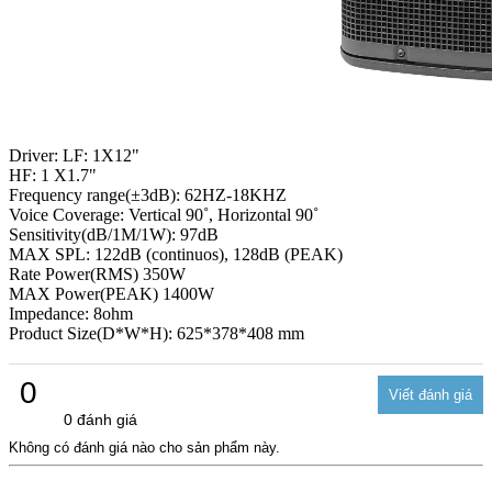
Driver: LF: 1X12"
HF: 1 X1.7"
Frequency range(±3dB): 62HZ-18KHZ
Voice Coverage: Vertical 90˚, Horizontal 90˚
Sensitivity(dB/1M/1W): 97dB
MAX SPL: 122dB (continuos), 128dB (PEAK)
Rate Power(RMS) 350W
MAX Power(PEAK) 1400W
Impedance: 8ohm
Product Size(D*W*H): 625*378*408 mm
0
0 đánh giá
Không có đánh giá nào cho sản phẩm này.