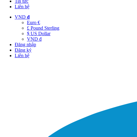
Tin tức
Liên hệ
VND
đ
Euro €
£ Pound Sterling
$ US Dollar
VND đ
Đăng nhập
Đăng ký
Liên hệ