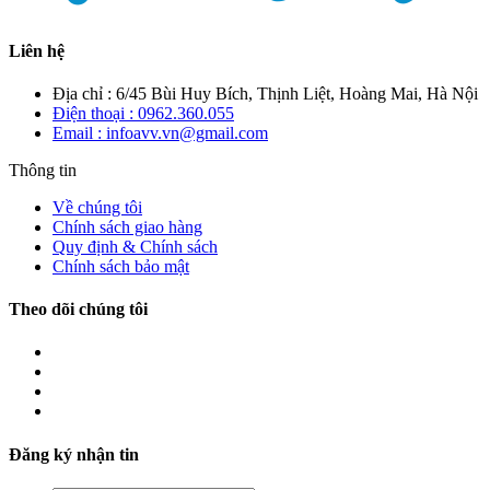
Liên hệ
Địa chỉ : 6/45 Bùi Huy Bích, Thịnh Liệt, Hoàng Mai, Hà Nội
Điện thoại : 0962.360.055
Email : infoavv.vn@gmail.com
Thông tin
Về chúng tôi
Chính sách giao hàng
Quy định & Chính sách
Chính sách bảo mật
Theo dõi chúng tôi
Đăng ký nhận tin