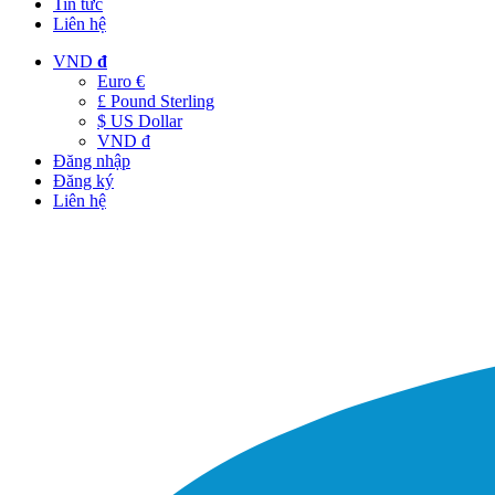
Tin tức
Liên hệ
VND
đ
Euro €
£ Pound Sterling
$ US Dollar
VND đ
Đăng nhập
Đăng ký
Liên hệ