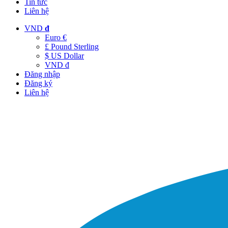
Tin tức
Liên hệ
VND
đ
Euro €
£ Pound Sterling
$ US Dollar
VND đ
Đăng nhập
Đăng ký
Liên hệ