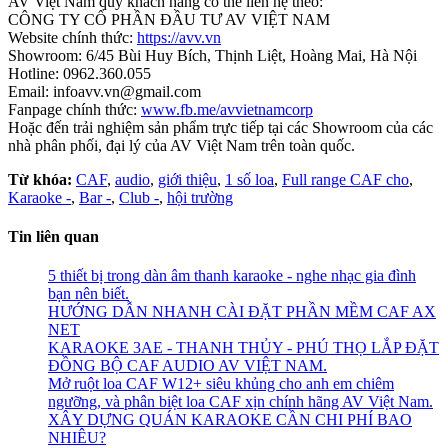
AV Việt Nam quý khách hàng có thể liên hệ theo:
CÔNG TY CỔ PHẦN ĐẦU TƯ AV VIỆT NAM
Website chính thức:
https://avv.vn
Showroom: 6/45 Bùi Huy Bích, Thịnh Liệt, Hoàng Mai, Hà Nội
Hotline: 0962.360.055
Email: infoavv.vn@gmail.com
Fanpage chính thức:
www.fb.me/avvietnamcorp
Hoặc đến trải nghiệm sản phẩm trực tiếp tại các Showroom của các
nhà phân phối, đại lý của AV Việt Nam trên toàn quốc.
Từ khóa:
CAF
,
audio
,
giới thiệu
,
1 số loa
,
Full range CAF cho
,
Karaoke -
,
Bar -
,
Club -
,
hội trường
Tin liên quan
5 thiết bị trong dàn âm thanh karaoke - nghe nhạc gia đình
bạn nên biết.
HƯỚNG DẪN NHANH CÀI ĐẶT PHẦN MỀM CAF AX
NET
KARAOKE 3AE - THANH THỦY - PHÚ THỌ LẮP ĐẶT
ĐỒNG BỘ CAF AUDIO AV VIỆT NAM.
Mở ruột loa CAF W12+ siêu khủng cho anh em chiêm
ngưỡng, và phân biệt loa CAF xịn chính hãng AV Việt Nam.
XÂY DỰNG QUÁN KARAOKE CẦN CHI PHÍ BAO
NHIÊU?