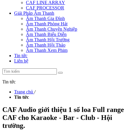
CAF LINE ARRAY
CAF PROCESSOR
Giải Pháp Âm Thanh
Âm Thanh Gia Đình
Âm Thanh Phòng Hát
Âm Thanh Chuyên Nghiệp
Âm Thanh Biểu Diễn
Âm Thanh Hội Trường
Âm Thanh Hội Thảo
Âm Thanh Xem Phim
Tin tức
Liên hệ
Tin tức
Trang chủ
/
Tin tức
CAF Audio giới thiệu 1 số loa Full range
CAF cho Karaoke - Bar - Club - Hội
trường.