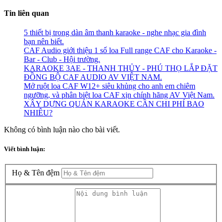
Tin liên quan
5 thiết bị trong dàn âm thanh karaoke - nghe nhạc gia đình
bạn nên biết.
CAF Audio giới thiệu 1 số loa Full range CAF cho Karaoke -
Bar - Club - Hội trường.
KARAOKE 3AE - THANH THỦY - PHÚ THỌ LẮP ĐẶT
ĐỒNG BỘ CAF AUDIO AV VIỆT NAM.
Mở ruột loa CAF W12+ siêu khủng cho anh em chiêm
ngưỡng, và phân biệt loa CAF xịn chính hãng AV Việt Nam.
XÂY DỰNG QUÁN KARAOKE CẦN CHI PHÍ BAO
NHIÊU?
Không có bình luận nào cho bài viết.
Viết bình luận:
Họ & Tên đệm