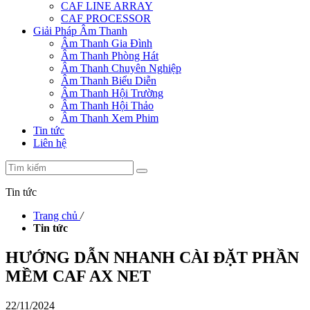
CAF LINE ARRAY
CAF PROCESSOR
Giải Pháp Âm Thanh
Âm Thanh Gia Đình
Âm Thanh Phòng Hát
Âm Thanh Chuyên Nghiệp
Âm Thanh Biểu Diễn
Âm Thanh Hội Trường
Âm Thanh Hội Thảo
Âm Thanh Xem Phim
Tin tức
Liên hệ
Tin tức
Trang chủ
/
Tin tức
HƯỚNG DẪN NHANH CÀI ĐẶT PHẦN
MỀM CAF AX NET
22/11/2024