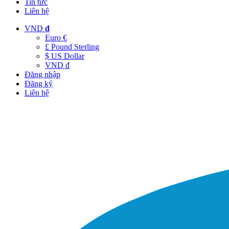
Tin tức
Liên hệ
VND
đ
Euro €
£ Pound Sterling
$ US Dollar
VND đ
Đăng nhập
Đăng ký
Liên hệ